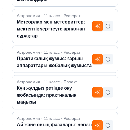
Астрономия · 11 класс · Реферат
Метеорлар мен метеориттер:
мектептік зерттеуге арналған
сұрақтар
Астрономия · 11 класс · Реферат
Практикалық жұмыс: ғарыш
аппараттары жобалық жұмыста
Астрономия · 11 класс · Проект
Күн жұлдыз ретінде оқу
жобасында: практикалық
маңызы
Астрономия · 11 класс · Реферат
Ай және оның фазалары: негізгі