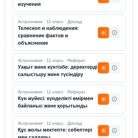
изучения
Астрономия · 11 класс · Доклад
Телескоп и наблюдения:
сравнение фактов и
объяснение
Астрономия · 11 класс · Реферат
Уақыт және күнтізбе: деректерді
салыстыру және түсіндіру
Астрономия · 11 класс · Реферат
Күн жүйесі: күнделікті өмірмен
байланыс және қорытынды
Астрономия · 11 класс · Доклад
Құс жолы мектепте: себептері
мен салдары