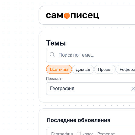
Темы
Все типы
Доклад
Проект
Рефера
Предмет
География
Последние обновления
География · 11 класс · Реферат