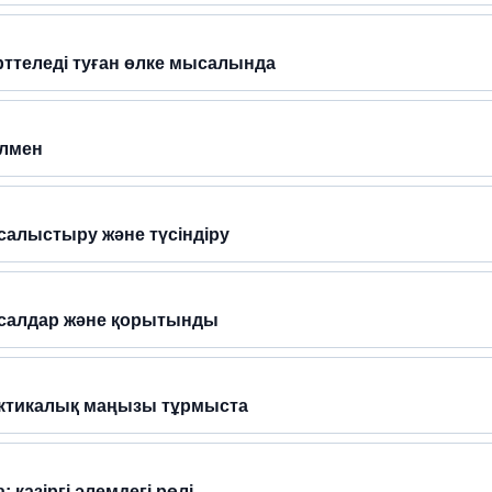
рттеледі туған өлке мысалында
ілмен
салыстыру және түсіндіру
ысалдар және қорытынды
актикалық маңызы тұрмыста
қазіргі әлемдегі рөлі