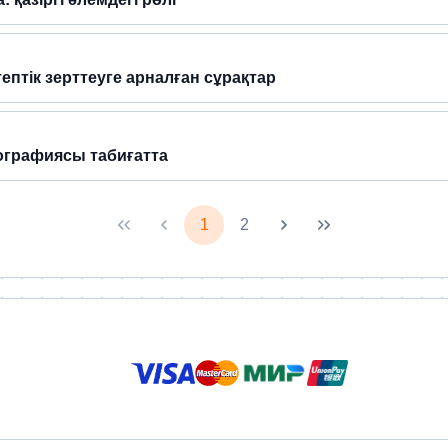
птік зерттеуге арналған сұрақтар
ографиясы табиғатта
1
2