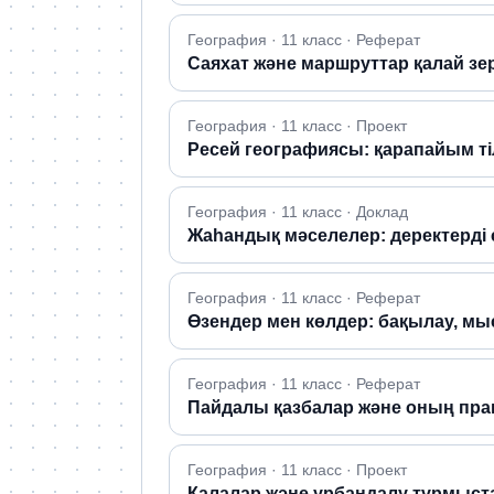
География · 11 класс · Реферат
Саяхат және маршруттар қалай зе
География · 11 класс · Проект
Ресей географиясы: қарапайым т
География · 11 класс · Доклад
Жаһандық мәселелер: деректерді 
География · 11 класс · Реферат
Өзендер мен көлдер: бақылау, м
География · 11 класс · Реферат
Пайдалы қазбалар және оның пр
География · 11 класс · Проект
Қалалар және урбандалу тұрмыста: 