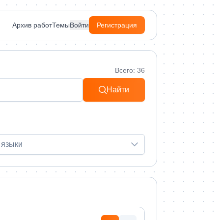
Архив работ
Темы
Войти
Регистрация
Всего: 36
Найти
 языки