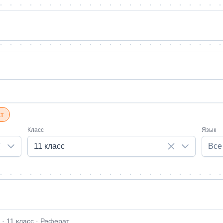
т
Класс
Язык
11 класс
Все
· 11 класс · Реферат