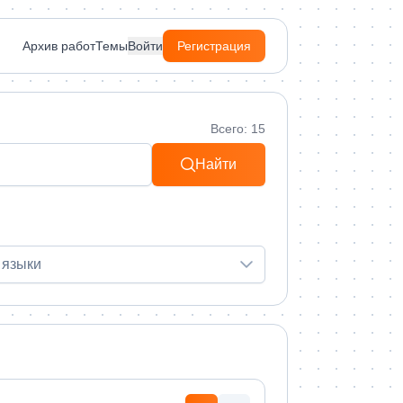
Архив работ
Темы
Войти
Регистрация
Всего: 15
Найти
 языки