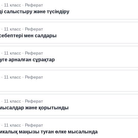
· 11 класс · Реферат
рді салыстыру және түсіндіру
· 11 класс · Реферат
себептері мен салдары
· 11 класс · Реферат
теуге арналған сұрақтар
· 11 класс · Реферат
· 11 класс · Реферат
, мысалдар және қорытынды
· 11 класс · Реферат
актикалық маңызы туған өлке мысалында