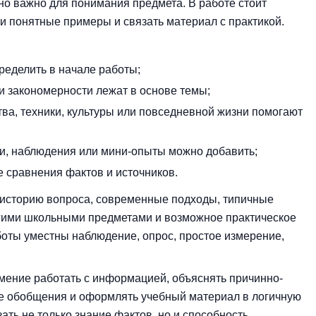
оно важно для понимания предмета. В работе стоит
ти понятные примеры и связать материал с практикой.
ределить в начале работы;
ли закономерности лежат в основе темы;
ва, техники, культуры или повседневной жизни помогают
ии, наблюдения или мини-опыты можно добавить;
 сравнения фактов и источников.
историю вопроса, современные подходы, типичные
угими школьными предметами и возможное практическое
боты уместны наблюдение, опрос, простое измерение,
мение работать с информацией, объяснять причинно-
ые обобщения и оформлять учебный материал в логичную
зать не только знание фактов, но и способность