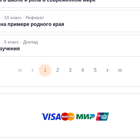
· 10 класс · Реферат
 на примере родного края
 5 класс · Доклад
изучения
1
2
3
4
5