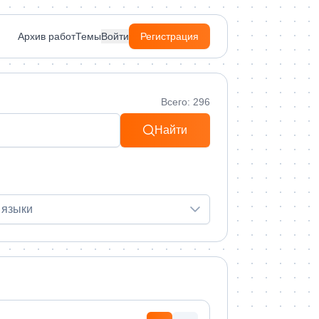
Архив работ
Темы
Войти
Регистрация
Всего: 296
Найти
 языки