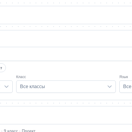
т
Класс
Язык
Все классы
Все
 9 класс · Проект